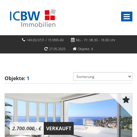
+49 (0) 0731 / 151895-60
Mo. - Fr. 08.30 - 18.00 Uhr
27.05.2025
Objekte: 4
Objekte:
1
2.700.000,- €
VERKAUFT