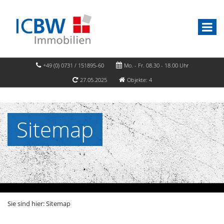
+49 (0) 0731 / 151895-60
Mo. - Fr. 08.30 - 18.00 Uhr
27.05.2025
Objekte: 4
Sitemap
Sie sind hier:
Sitemap